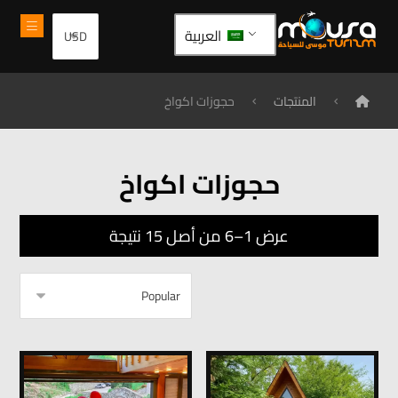
العربية
المنتجات
حجوزات اكواخ
حجوزات اكواخ
عرض 1–6 من أصل 15 نتيجة