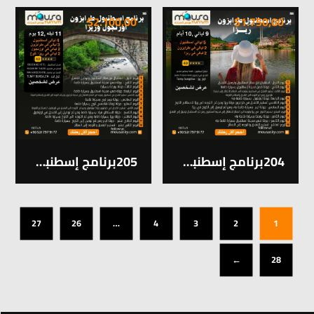
$
2.100,00
$
1.750,00
204برنامج إسطنبول & طرابزون 9 ليالي و 10 ايام
205برنامج إسطنبول & طرابزون 11 ليلة و 12 يوم
27
26
…
4
3
2
1
←
28