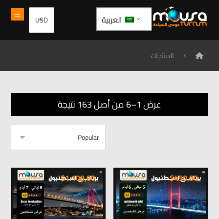
العربية
المنتجات
عرض 1–6 من أصل 163 نتيجة
$
1.100,00
$
450,00