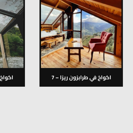
اكواخ في طرابزون ريزا – 7
اكواخ 