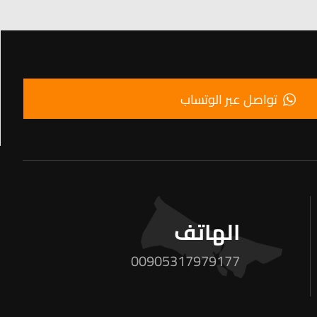
تواصل عبر الوتساب
الهاتف
00905317979177