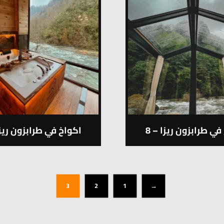
في طرابزون ريزا – 8
اكواخ في طرابزون ريزا 
3
2
1
→