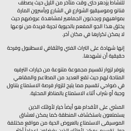
للنشاط يزدهر حتى وقت متأخر من الليل حيث يصطف
فنانو وموسيقيو الشوارع في الشارع ويأسرون المارة
بمواهبهم ويجذبون الجماهير لمشاهدة عروضهم حيث
يخلق هذا الجو المفعم بالحيوية تجربة فريدة من نوعها
لا يمكن تكرارها في مكان آخر.
إنها شهادة على التراث الفني والثقافي لاسطنبول وفرحة
حقيقية أن نشهدها.
يتوفر لزوار تقسيم مجموعة متنوعة من خيارات الترفيه
المتاحة لهم حيث تقع العديد من المطاعم والمقاهي
في ضواحي تقسيم مما يتيح للزوار فرصة الاستمتاع بتناول
وجبة أو شراب أثناء الاستمتاع بالمناظر المحلية.
المشي على الأقدام هو أيضاً خيار لأولئك الذين
يستمتعون باستكشاف المنطقة كما يمكن لعشاق
الموسيقى الاستمتاع بالعروض الحية من مواقع مختلفة
حول تقسيم. يمكن لأولئك الذين يفضلون إعداداً أكثر