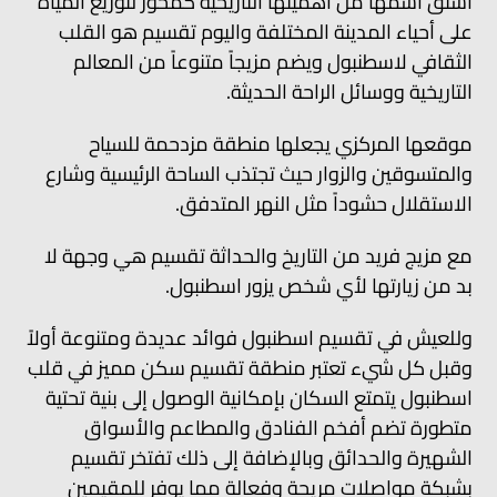
اشتق اسمها من أهميتها التاريخية كمحور لتوزيع المياه
على أحياء المدينة المختلفة واليوم تقسيم هو القلب
الثقافي لاسطنبول ويضم مزيجاً متنوعاً من المعالم
التاريخية ووسائل الراحة الحديثة.
موقعها المركزي يجعلها منطقة مزدحمة للسياح
والمتسوقين والزوار حيث تجتذب الساحة الرئيسية وشارع
الاستقلال حشوداً مثل النهر المتدفق.
مع مزيج فريد من التاريخ والحداثة تقسيم هي وجهة لا
بد من زيارتها لأي شخص يزور اسطنبول.
وللعيش في تقسيم اسطنبول فوائد عديدة ومتنوعة أولاً
وقبل كل شيء تعتبر منطقة تقسيم سكن مميز في قلب
اسطنبول يتمتع السكان بإمكانية الوصول إلى بنية تحتية
متطورة تضم أفخم الفنادق والمطاعم والأسواق
الشهيرة والحدائق وبالإضافة إلى ذلك تفتخر تقسيم
بشبكة مواصلات مريحة وفعالة مما يوفر للمقيمين