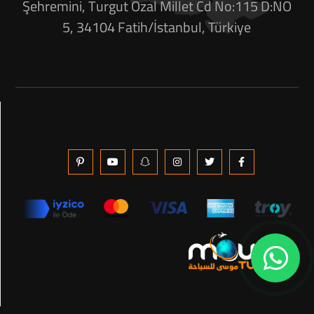
Şehremini, Turgut Özal Millet Cd No:115 D:NO
5, 34104 Fatih/İstanbul, Türkiye