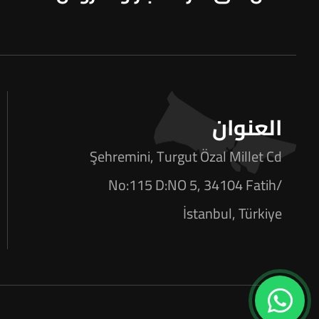
العنوان
Şehremini, Turgut Özal Millet Cd
No:115 D:NO 5, 34104 Fatih/
İstanbul, Türkiye