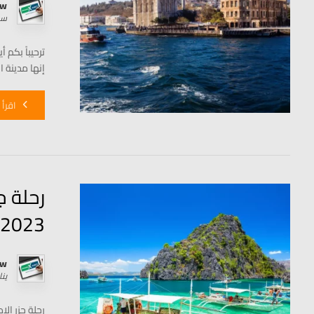
rw
سبتمب
ترحيباً بكم
إنها مدينة ا
اقرأ 
رحلة ج
2023
rw
يناير 8
رحلة جزر ال