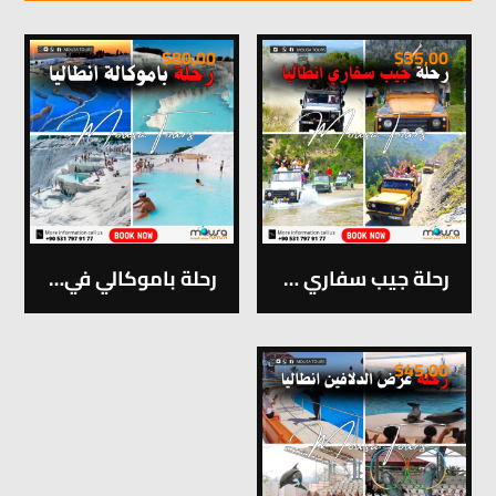
$
80,00
$
35,00
رحلة جيب سفاري في انطاليا
رحلة باموكالي في انطاليا
$
45,00