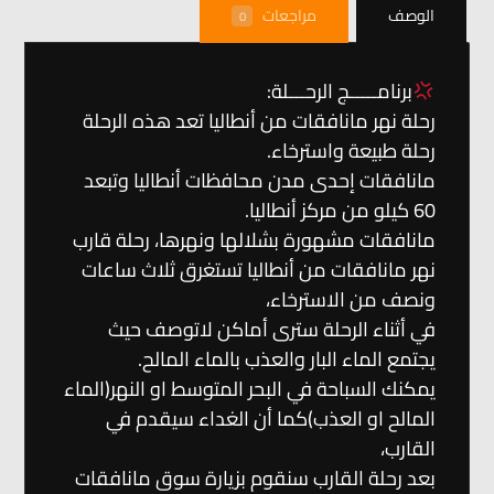
الوصف
مراجعات
0
برنامـــــج الرحـــلة:
رحلة نهر مانافقات من أنطاليا تعد هذه الرحلة
رحلة طبيعة واسترخاء.
مانافقات إحدى مدن محافظات أنطاليا وتبعد
60 كيلو من مركز أنطاليا.
مانافقات مشهورة بشلالها ونهرها، رحلة قارب
نهر مانافقات من أنطاليا تستغرق ثلاث ساعات
ونصف من الاسترخاء،
في أثناء الرحلة سترى أماكن لاتوصف حيث
يجتمع الماء البار والعذب بالماء المالح.
يمكنك السباحة في البحر المتوسط او النهر(الماء
المالح او العذب)كما أن الغداء سيقدم في
القارب،
بعد رحلة القارب سنقوم بزيارة سوق مانافقات