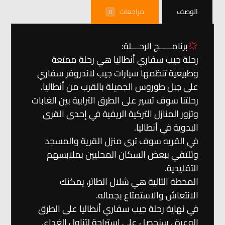
الوصف
مراجعات
0
برنامـــــج الرحـــلة:
رحلة جيب سفاري أنطاليا هي رحلة ممتعة
وطبيعية تنظمها سيارات جيب لاندروفر سفاري
على جبل طوروس الجميلة بالقرب من أنطاليا،
رحلتنا سوف تسير على الطرق الترابية بين الغابات
وتزور المنازل التركية الريفية في إحدى القرى
البدوية في أنطاليا‪.‬
في القريه سوف ترى منزل القرية والمسجد
وتلتقي ببعض السكان المحليين بملابسهم
التقليدية‪.‬
المحطة التالية هي شلال الطائر، يمكنك
الانتعاش والاستمتاع بجماله.
في نهاية رحلة جيب سفاري أنطاليا على الطرق
الوعرة ، سنحصل على استراحة لتناول الغداء.