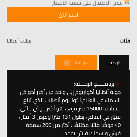
سعر الاطفال على حسب الاعمار
احجز الآن
فئات
رحلات أنطاليا
الوصف
مراجعات
0
برنامـــــج الرحـــلة:
جولة أنطاليا أكواريوم إلى واحد من أكبر أحواض
السمك في العالم.أكواريوم أنطاليا ، الذي تبلغ
مساحته 15000 متر مربع ، هو أكبر حوض مائي
نفق في العالم ، بطول 131 مترًا وعرض 3 أمتار ،
40 حوضًا مائيًا مختلفًا ، أكثر من 200 سمكة
قرش وأسماك قرش يوجد