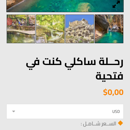
رحــلة ساكلي كنت في
فتحية
$
0,00
الســعر شــامـل :