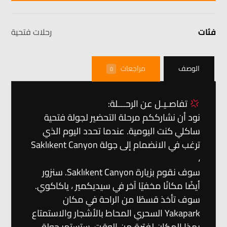
فئات
رحلات فتحية
الوصف
مراجعات
0
تفاصـيـل عن الرحـــلة:
نود أن نشارككم مرحلة التحضير لجولة فتحية
ساكلي كنت اليومية. عندما تحدد اليوم الذي
ترغب في الانضمام إلى جولة Saklıkent Canyon
،
سوف نقوم بزيارة Saklıkent Canyon. سنزور
أيضًا مكانًا مخفيًا آخر في سيديكمير ، ياكاكوي.
سوف تأخذ قسطًا من الراحة في مكان
Yakapark السحري المحاط بالأشجار والاستمتاع
بهذا المكان لفترة من الوقت. ستستمر جولة