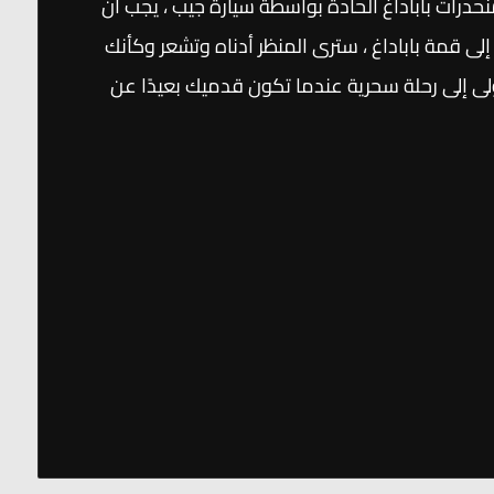
منحدرات باباداغ الحادة بواسطة سيارة جيب ، يجب أن
ى قمة باباداغ ، سترى المنظر أدناه وتشعر وكأنك
ولى إلى رحلة سحرية عندما تكون قدميك بعيدًا عن