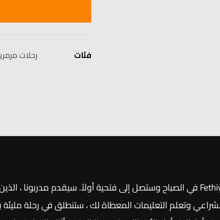
فئات
رحلات مرمر
الطيران المظلي يبدأ برنامج Fethiye Ölüdeniz Paragliding في الصباح وستصل إلى فتحية أولا
شراعي وتعلم التعليمات المعطاة لك ، ستنطلق في رحلة مليئة با