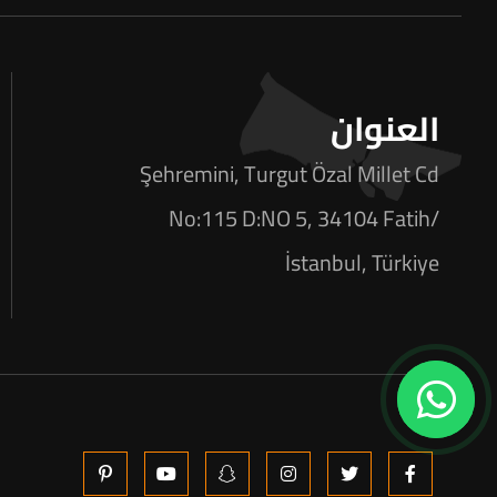
العنوان
Şehremini, Turgut Özal Millet Cd
No:115 D:NO 5, 34104 Fatih/
İstanbul, Türkiye