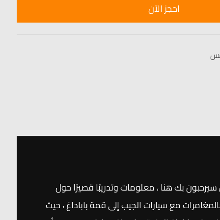
احجز الآن
يس
ً. سيقدم مدربونا ، الذين سيرحبون بك هنا ، معلومات وتدريبًا قصيرًا حول
لمغامرات مع سيارات الجيب إلى قمة باباداغ ، حيث