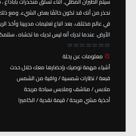
سيتم الطيران المظلي. أثناء تسلق منحدرات باباداغ ، 
نحذر من أنك قد تكون خائفًا بعض الشيء. ومع ذلك ،
في عالم مختلف. بعد اتباع تعليمات مدربينا وأخذ ال
الأرض. عندما تدرك أنه ليس لديك ما تخشاه ، ستتمك
معلومات عن رحلة
أشياء مهمة نوصيك بإحضارها معك خلال حدث
قبعة / نظارات شمسية / واقية من الشمس
ملابس / مناشف وملابس سباحة مريحة
أحذية مشي مريحة / قيمة نقدية / الكاميرا