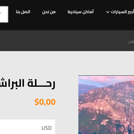
جير السيارات
أماكن سياحية
من نحن
اتصل بنا
يس
رحـــلة الب
$
0,00