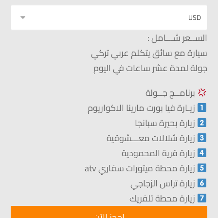
الســعر شـــامل :
سيارة مع سائق يتكلم عربي تركي
جولة لمدة عشر ساعات في اليوم
برنامــج جــولة
زيـارة فيا بورت مارينا الاكواريوم
زيارة بحيرة سبانجا
زيارة شلالات معـــشوقية
زيارة قرية المحمودية
زيارة محطة ميتورات سفاري atv
زيارة تراس الزجاجي
زيارة محطة تلفريك
احجز الآن