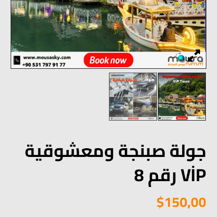
جولة صبنجة ومعشوقية
VİP رقم 8
$
150,00