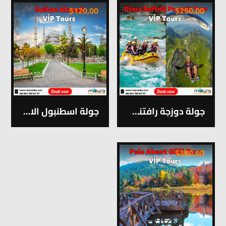
$
120,00
$
250,00
جولة دوزجة رافتنك براشوتVİPرقم 14
جولة اسطنبول الاوربية VİP رقم 1
$
300,00