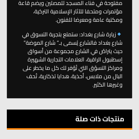
مفتوحة في فناء المسجد للمصلين ويضم قاعة
مؤتمرات ومتحفا للآثار الإسلامية التركية،
ومكتبة عامة ومعرضا للفنون.
زيارة شارع بغداد: ستمتع بتجربة التسوق في
شارع بغداد فالشارع يُسمى بـ” شارع الموضة”
حيث يتراصّ في الشارع مجموعة من أسواق
إسطنبول الراقية، العلامات التجارية الشهيرة
ومراكز التسوّق التي تُوّفر لك كل ما يخطر على
البال من ملابس، أحذية، هدايا تذكارية، تُحف
وغيرها الكثير.
منتجات ذات صلة