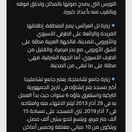
النورس التي يصدح صوتها بالمكان وتحلق فوقه
وبالقرب منه بأعداد كبيرة.
زيارة تل العرائس: يميز المنطقة، إطلالتها
الفريدة والرائعة على الطرفي الآسيوي
والأوروبي للمدينة، فالجهة الغربية مطلة على
الشق الأوروبي مع بحر مرمرة، والقليل من
الطرف الآسيوي، أما الجهة الشرقية، فهي
مطلة على ما تبقى من المدينة.
زيارة جامع تشاملجة: يعتبر جامع تشامليجا
أكبر مسجد يتم إنشاؤه في تاريخ الجمهورية
التركية واستغرق بناؤه 6 سنوات حيث بدأ العمل
به في 29 آذار 2013 ليتم الانتهاء منه وافتتاحه
في 7 آذار 2019. بُني المسجد على مساحة 15
ألف متر مربع، ويتسع لنحو ستين ألف مصل،
ويتكون من 10 مباني مغلقة وخمس أماكن