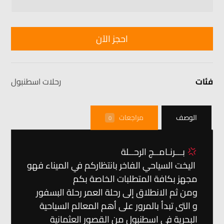
احجز الآن
فئات
رحلات اسطنبول
الوصف
مراجعات
0
بـــرنـامــج الرحــلة
‏‎ اليخت السياحي الفاخر بانتظاركم في الميناء فهو
مجهز بكافة المتطلبات الخاصة بكم
ومن ثم الانطلاق إلى رحلة العمر رحلة البسفور
و التى تبدأ بالمرور على أهم المعالم السياحية
البحرية في اسطنبول من القصور العثمانية