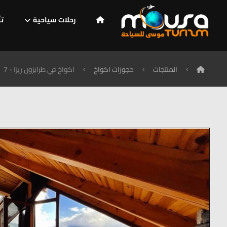
رحلات سياحية
تأ
المنتجات
حجوزات اكواخ
اكواخ في طرابزون ريزا - 7