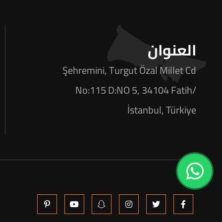
العنوان
Şehremini, Turgut Özal Millet Cd
No:115 D:NO 5, 34104 Fatih/
İstanbul, Türkiye