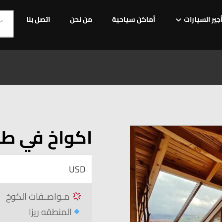
جير السيارات
أماكن سياحية
من نحن
اتصل بنا
اكواخ في طراب
مـواصـفات الكوخ
المنطقه ريزا