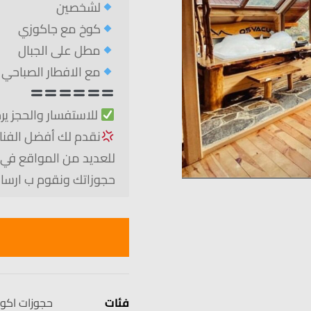
لشخصين
كوخ مع جاكوزي
مطل على الجبال
مع الافطار الصباحي
للاستفسار والحجز ي
نقدم لك أفضل الفناد
للعديد من المواقع في 
حجوزاتك ونقوم ب ارسال رقم الحجز (er
فئات
حجوزات اكوا