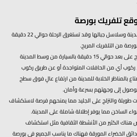
وقع تلفريك بورصة
يقدم تلفريك بورصة تجربة فريدة للسياح مع مناظر خلابة للمدينة وسلاسل جبالها وقد تستغرق الرحلة حوالي 22 دقيقة
بورصة من التلفريك المريح.
تقع أول محطة انطلاق للتلفريك في بورصة في منطقة تفرج على بعد حوالي 15 دقيقة بالسيارة من وسط المدينة
كوب أي من الحافلات المتواجدة أو عن طريق ركوب
اع بالمناظر الخلابة للمدينة من ارتفاع عالٍ فوق سطح
للوصول إلى وجهتهم بسرعة وأمان.
ت طويلة والتزلج على الجليد مما يمنحهم فرصة لاستكشاف
واء الساخن مما يوفر إطلالة شاملة على المدينة.
رض هناك الكثير من الأنشطة الثقافية مثل استكشاف
الحدائق الخضراء المورقة فهناك ما يناسب الجميع في بورصة