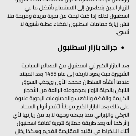
للزوار الذين يتطلعون إلى الاستمتاع بأفضل ما في
اسطنبول لذلك إذا كنت تبحث عن تجربة فريدة ومريحة فلا
تنسَ زيارة حمامات اسطنبول لقضاء عطلة شتوية لا
تُنسى.
جراند بازار اسطنبول
يعد البازار الكبير في اسطنبول من المعالم السياحية
الشهيرة حيث يعود تاريخه إلى عام 1455 بعد الميلاد
عندما أنشأه السلطان محمد الأول ويجذب السوق
النابض بالحياة الزوار بمجموعته الرائعة من الأحجار
الكريمة والفضة والذهب والمصنوعات اليدوية علاوة
على ذلك يعد البازار الكبير موطناً لأفخر أنواع السجاد
التركي والإيراني مما يجعله وجهة لا بد من زيارتها لأي
زائر كما أنه يعد طريقة ممتازة لتجربة ثقافة اسطنبول
أثناء الانخراط في تقليد المقايضة القديم وهكذا يظل