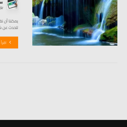
rw
يونيو 
يمكننا أن ن
تتحدث عن ش
اقرأ 