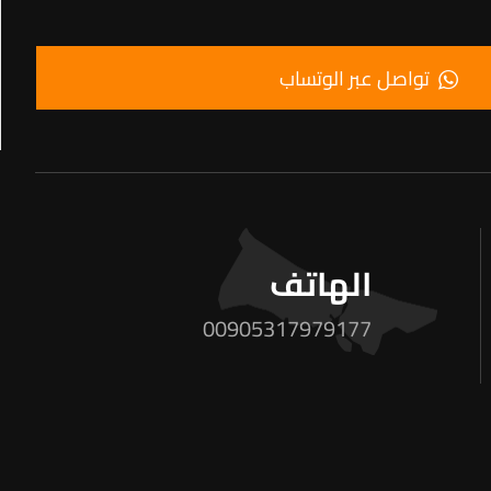
تواصل عبر الوتساب
الهاتف
00905317979177