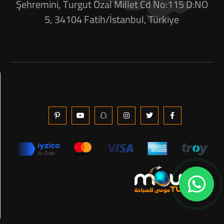
Şehremini, Turgut Özal Millet Cd No:115 D:NO
5, 34104 Fatih/İstanbul, Türkiye