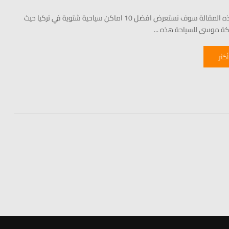
من خلال هذه المقالة سوف نستعرض افضل 10 اماكن سياحية شتوية في تركيا حيث
كة موسى للسياحة هذه ...
أكثر