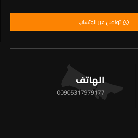
تواصل عبر الوتساب
الهاتف
00905317979177