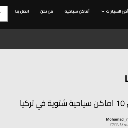
جير السيارات
أماكن سياحية
من نحن
اتصل بنا
ركيا
Mohamad_
19, 2023