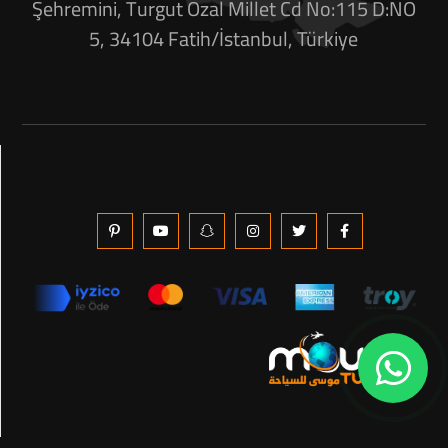
Şehremini, Turgut Özal Millet Cd No:115 D:NO
5, 34104 Fatih/İstanbul, Türkiye