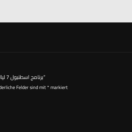
Schreibe die erste Bewertung für „210برنامج اسطنبول 7 ليالي و 8 ايام“
derliche Felder sind mit
*
markiert