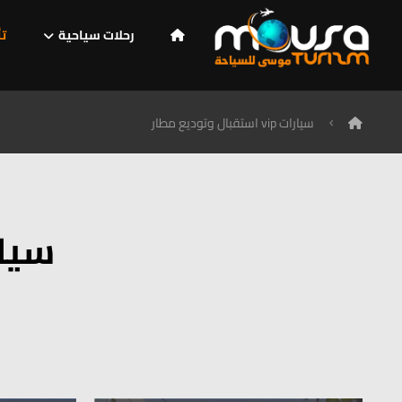
رحلات سياحية
تأ
سيارات vip استقبال وتوديع مطار
سيارات vip است