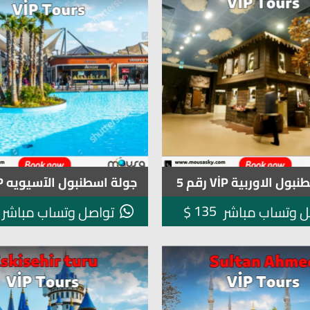
ل الاوربية VİP رقم 5
جولة اسطنبول الآسيويه VİP رقم 4
135
$
ل وتساب مباشر
تواصل وتساب مباشر