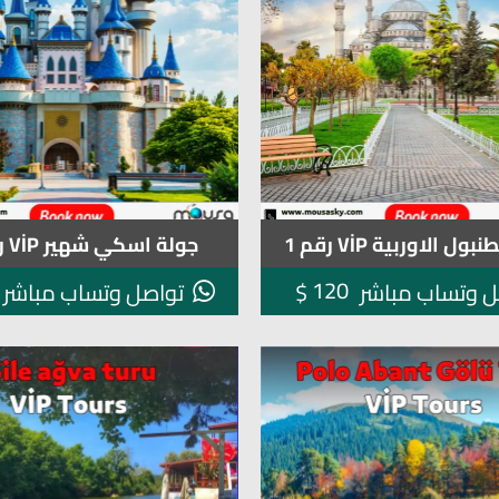
ل الاوربية VİP رقم 1
جولة اسكي شهير VİP رقم 16
120
$
ل وتساب مباشر
تواصل وتساب مباشر