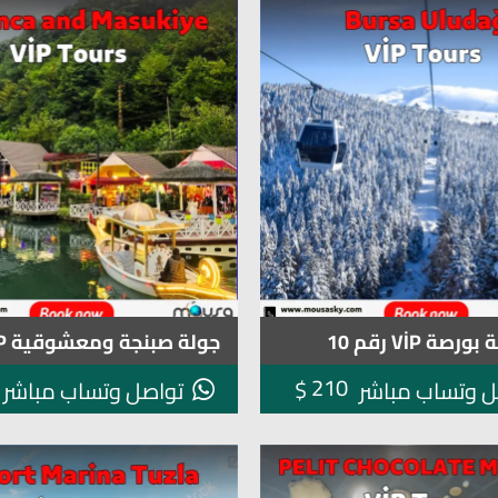
ورصة VİP رقم 10
جولة صبنجة ومعشوقية VİP رقم 8
210
$
ل وتساب مباشر
تواصل وتساب مباشر