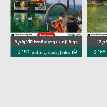
جولة ازميت وصبنجةمعا VİP رقم 9
180
165
$
$
تواصل وتساب مباشر