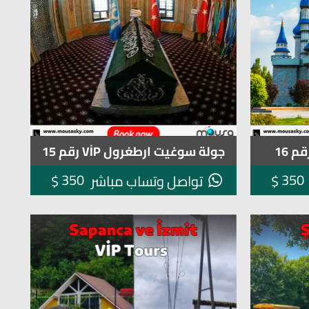
جولة سوغيت ارطغرول VİP رقم 15
350
350
$
$
تواصل وتساب مباشر