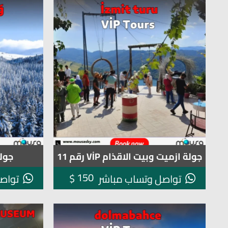
جولة ازميت وبيت الاقذام VİP رقم 11
جولة ب
150
$
تواصل وتساب مباشر
تواص