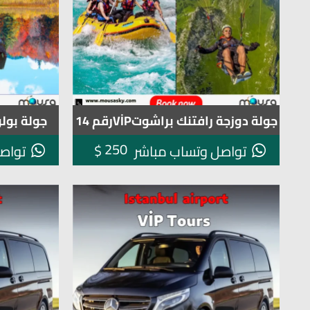
جولة دوزجة رافتنك براشوتVİPرقم 14
جولة بولو وبح
250
$
تواصل وتساب مباشر
تواص