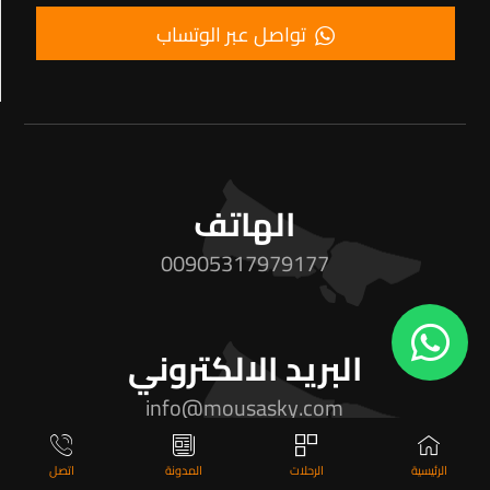
تواصل عبر الوتساب
الهاتف
00905317979177
البريد الالكتروني
info@mousasky.com
الرئيسية
الرحلات
المدونة
اتصل