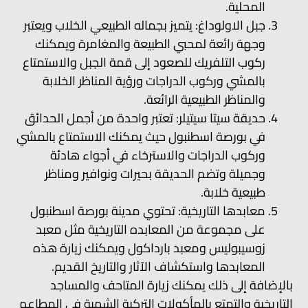
المحلية.
جبل الاولوداغ: يتميز بجماله الطبيعي الخلاب ويعتبر
وجهة رائعة لمحبي الطبيعة والمغامرة ويمكنك
ركوب التلفريك للصعود إلى قمة الجبل والاستمتاع
بالمشي وركوب الدراجات ورؤية المناظر الخلابة
والمناظر الطبيعية الرائعة.
حديقة سيتا سيتيلر: تعتبر واحدة من أجمل الحدائق
في بورصة اسطنبول حيث يمكنك الاستمتاع بالمشي
وركوب الدراجات والاسترخاء في أجواء هادئة
وجميلة وتضم الحديقة بحيرات ونوافير ومناظر
طبيعية خلابة.
معابدها التاريخية: تحتوي مدينة بورصة اسطنبول
على مجموعة من المعابده التاريخية مثل معبد
زوسيبوليس ومعبد بارداكول ويمكنك زيارة هذه
المعابدها واستكشاف الآثار والتاريخ القديم.
بالإضافة إلى ذلك يمكنك زيارة المتاحف والمساجد
التاريخية والتمتع بالمأكولات التركية الشهية في المطاعم