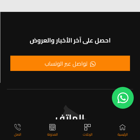
احصل على آخر الأخبار والعروض
تواصل عبر الوتساب
الهاتف
00905317979177
الرئيسية
الرحلات
المدونة
اتصل