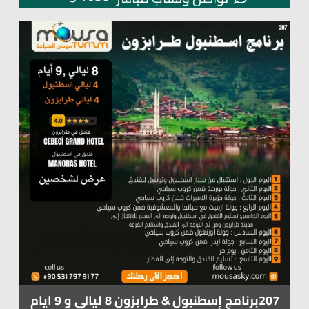
207برنامج إسطنبول & طرابزون 8 ليالي و 9 ايام