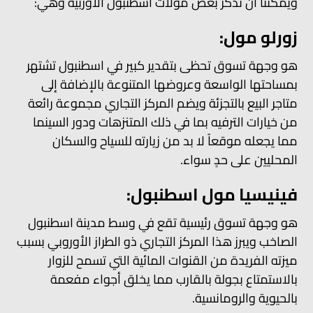
ويمكننا أن نذكر بعض مولات اسطنبول الاوربية وهي:
زورلو مول:
هو وجهة تسوق تحظى بتقدير كبير في اسطنبول تشتهر
بمساحتها الواسعة وعروضها المتنوعة بالإضافة إلى
متاجر البيع بالتجزئة ويضم المركز التجاري مجموعة رائعة
من خيارات الترفيه بما في ذلك المتنزهات ودور السينما
مما يجعله موقعاً لا بد من زيارته للسياح والسكان
المحليين على حدٍ سواء.
فينيسيا مول اسطنبول:
هو وجهة تسوق رئيسية تقع في وسط مدينة اسطنبول
الصاخب ويبرز هذا المركز التجاري ذو الطراز الأوروبي بسبب
ميزته الفريدة من القنوات المائية التي تسمح للزوار
بالاستمتاع بجولة بالقارب مما يخلق أجواء مفعمة
بالحيوية والرومانسية.