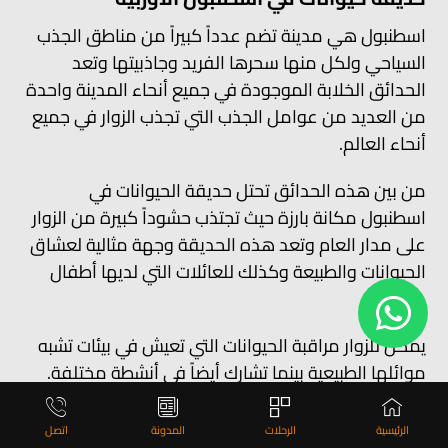
اسطنبول هي مدينة تضم عدداً كبيراً من مناطق الجذب
السياحي ولكل منها سحرها الفريد وجاذبيتها وتعد
الحدائق الخلابة الموجودة في جميع أنحاء المدينة واحدة
من العديد من عوامل الجذب التي تجذب الزوار في جميع
أنحاء العالم.
من بين هذه الحدائق تحتل حديقة الحيوانات في
اسطنبول مكانة بارزة حيث تجتذب حشوداً كبيرة من الزوار
على مدار العام وتعد هذه الحديقة وجهة مثالية لعشاق
الحيوانات والطبيعة وكذلك للعائلات التي لديها أطفال
صغار.
يمكن للزوار مراقبة الحيوانات التي تعيش في بيئات تشبه
موائلها الطبيعية بينما تشارك أيضاً في أنشطة مختلفة.
بالنسبة لأولئك الذين يبحثون عن اماكن سياحية في
الرئيسية
الرحلات
المدونة
اتصل
اسطنبول الأوروبية فإن حدائق اسطنبول الأوربية تلبي