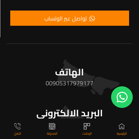
تواصل عبر الوتساب
الهاتف
00905317979177
البريد الالكتروني
info@mousasky.com
الرئيسية
الرحلات
المدونة
اتصل