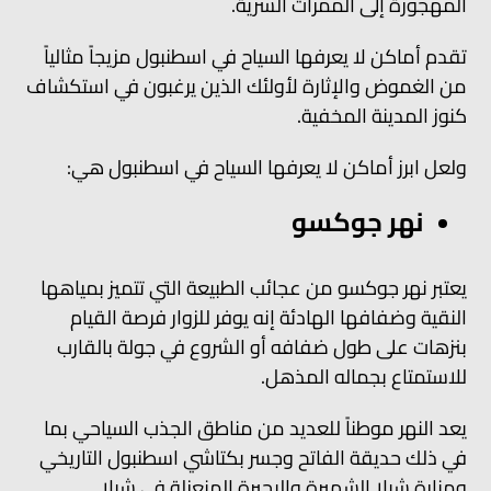
المهجورة إلى الممرات السرية.
تقدم أماكن لا يعرفها السياح في اسطنبول مزيجاً مثالياً
من الغموض والإثارة لأولئك الذين يرغبون في استكشاف
كنوز المدينة المخفية.
ولعل ابرز أماكن لا يعرفها السياح في اسطنبول هي:
نهر جوكسو
يعتبر نهر جوكسو من عجائب الطبيعة التي تتميز بمياهها
النقية وضفافها الهادئة إنه يوفر للزوار فرصة القيام
بنزهات على طول ضفافه أو الشروع في جولة بالقارب
للاستمتاع بجماله المذهل.
يعد النهر موطناً للعديد من مناطق الجذب السياحي بما
في ذلك حديقة الفاتح وجسر بكتاشي اسطنبول التاريخي
ومنارة شيلا الشهيرة والبحيرة المنعزلة في شيلا.