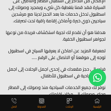
الإمكان من التذاكر إلى استقبال المطار والتأمين على
السيارة فقد قمنا بتغطية كل شيء وبمجرد وصولك إلى
اسطنبول تدخل خدمات ما بعد الحجز لدينا مع مرشدين
سياحيين ذوي خبرة وأماكن إقامة راقية تحت تصرفك.
هدفنا هو أن نقدم لك تجربة استكشاف فريدة من نوعها
لجواهر اسطنبول الخفية.
لمعرفة المزيد عن اماكن لا يعرفها السياح في اسطنبول
توجه إلى موقعنا أو الاتصال على الرقم …..
فبادر إلى حجز مقعدك في إحدى اجمل الرحلات إلى اجمل
اماكن سياحية في اسطنبول للأطفال.
نوفر لك جميع الخدمات السياحية منذ وصولك إلى المطار
وحتى وصولك إلى مكان إقامتك.
خدماتنا تلبي جميع احتياجاتك ورحلاتنا ممتعة ولا تخلو من
الرئيسية
الرحلات
المدونة
اتصل