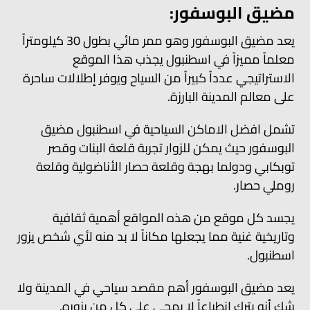
مضيق البوسفور:
يعد مضيق البوسفور وهو ممر مائي بطول 30 كيلومتراً
معلماً مميزاً في اسطنبول يجذب هذا الموقع
الاستراتيجي عدداً كبيراً من السياح ويوفر إطلالات ساحرة
على معالم المدينة البارزة.
تشمل افضل الاماكن السياحية في اسطنبول مضيق
البوسفور حيث يمكن للزوار تجربة قلعة البنات وقصر
توبكابي ودولما بهجة وقلعة حصار الأناضولية وقلعة
روملي حصار.
يجسد كل موقع من هذه المواقع أهمية ثقافية
وتاريخية غنية مما يجعلها مكاناً لا بد منه لأي شخص يزور
اسطنبول.
يعد مضيق البوسفور أهم مقصد سياحي في المدينة ولا
شك أنه يترك انطباعاً لا يمحى على كل من يزوره.